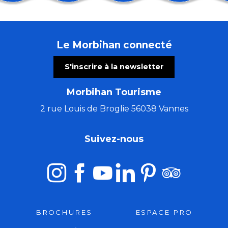
Les Patrimoines de l'été : le château de Ménoray
Cinéma en plein air & animation cirque
Stage de Danse de la Compagnie Isabelle Payet
Le Morbihan connecté
Les Ateliers bois de l'été (8 à 16 ans)
Trio Pêr Vari Kervarec
S'inscrire à la newsletter
Concert musique baroque : rossignol en amour
Atelier créatif avec Cécile White - Empreinte monot
Morbihan Tourisme
La Côte Sauvage : un paysage et une biodiversité à c
Stage de tapisserie en ameublement
2 rue Louis de Broglie 56038 Vannes
Les Ateliers bois de l'été (5 à 7 ans)
Morgan of Glencoe, chant & harpe celtique.
Suivez-nous
El Locutorio itinerante - Chanson franco-latine
BROCHURES
ESPACE PRO