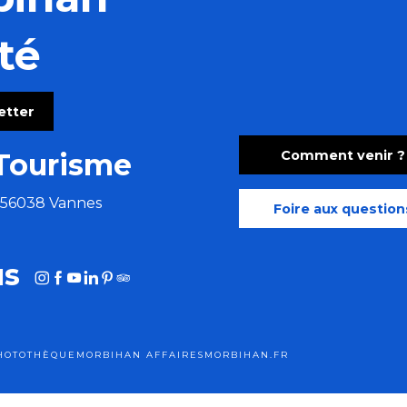
té
ny
letter
t déco, église Saint-Joseph
Comment venir ?
Tourisme
e 56038 Vannes
Foire aux question
us
HOTOTHÈQUE
MORBIHAN AFFAIRES
MORBIHAN.FR