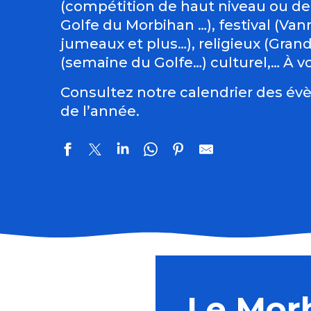
(compétition de haut niveau ou de
Golfe du Morbihan …), festival (Vann
jumeaux et plus…), religieux (Gran
(semaine du Golfe…) culturel,… À vo
Consultez notre calendrier des évè
de l’année.
Marché semi-nocturne
Les grandes échappées : les secrets de Saint-Fiacre
Sortie nature : Peinture végétale
Le Mor
Sortie nature : une soirée sur la lande