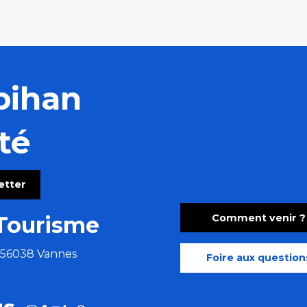
bihan
té
letter
Comment venir ?
Tourisme
e 56038 Vannes
Foire aux question