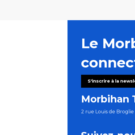
Le Mor
connec
S'inscrire à la news
Morbihan 
2 rue Louis de Brogli