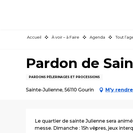
Aller
au
contenu
principal
Accueil
À voir – à Faire
Agenda
Tout l’a
Pardon de Sain
PARDONS PÈLERINAGES ET PROCESSIONS
Sainte-Julienne, 56110 Gourin
M'y rendre
Description
Le quartier de sainte Julienne sera animé
messe. Dimanche : 15h vêpres, jeux interq