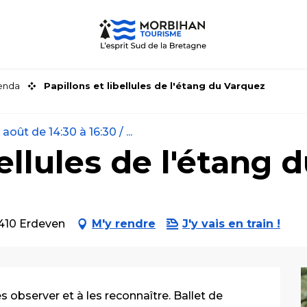
genda
Papillons et libellules de l'étang du Varquez
oût de 14:30 à 16:30 / ...
bellules de l'étang
6410 Erdeven
M'y rendre
J'y vais en train !
s observer et à les reconnaître. Ballet de 