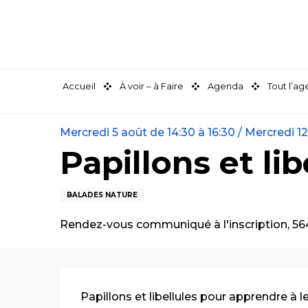
Aller
au
contenu
principal
Accueil
À voir – à Faire
Agenda
Tout l’a
Mercredi 5 août de 14:30 à 16:30 / Mercredi 12 a
Papillons et li
BALADES NATURE
Rendez-vous communiqué à l'inscription, 5
Description
Papillons et libellules pour apprendre à le