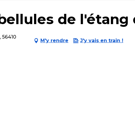
ibellules de l'étan
, 56410
M'y rendre
J'y vais en train !