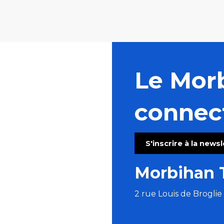
Le Mor
connec
S'inscrire à la news
Morbihan 
2 rue Louis de Brogli