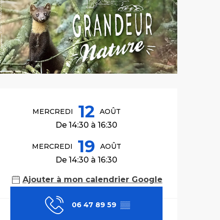
Ouverture et co
12
MERCREDI
AOÛT
De 14:30 à 16:30
19
MERCREDI
AOÛT
De 14:30 à 16:30
Ajouter à mon calendrier Google
06 47 89 59
▒▒