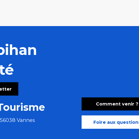
bihan
té
letter
Comment venir ?
Tourisme
e 56038 Vannes
Foire aux question