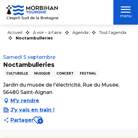
Aller
au
menu
contenu
principal
Accueil
À voir – à Faire
Agenda
Tout l’agenda
Noctambulleries
Samedi 5 septembre
Noctambulleries
CULTURELLE
MUSIQUE
CONCERT
FESTIVAL
Jardin du musée de l'électricité, Rue du Musée,
56480 Saint-Aignan
M'y rendre
J'y vais en train !
Ajouter aux favoris
Partager