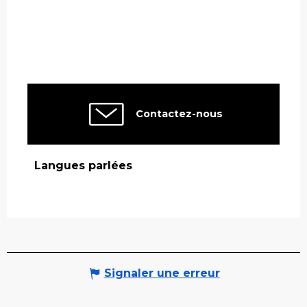
Contactez-nous
Langues parlées
Langues parlées
Signaler une erreur