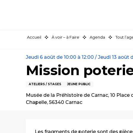
Aller
au
contenu
principal
Accueil
À voir – à Faire
Agenda
Tout l’a
Jeudi 6 août de 10:00 à 12:00 / Jeudi 13 août de
Mission poterie
ATELIERS / STAGES
JEUNE PUBLIC
Musée de la Préhistoire de Carnac, 10 Place d
Chapelle, 56340 Carnac
Description
Les fragments de poterie sont des pièces