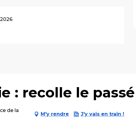
t 2026
e : recolle le passé
ce de la
M'y rendre
J'y vais en train !