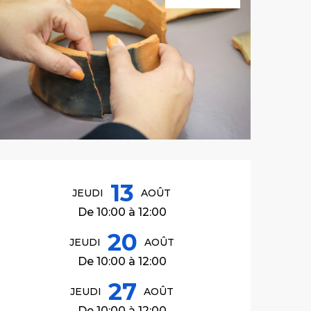
Ouverture et co
13
JEUDI
AOÛT
De 10:00 à 12:00
20
JEUDI
AOÛT
De 10:00 à 12:00
27
JEUDI
AOÛT
De 10:00 à 12:00