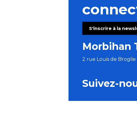
connec
S'inscrire à la news
Morbihan 
2 rue Louis de Brogli
Suivez-no
BROCHURES
ESPACE PRO
P
Men