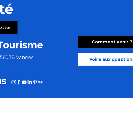
té
letter
Comment venir ?
Tourisme
e 56038 Vannes
Foire aux question
us
HOTOTHÈQUE
MORBIHAN AFFAIRES
MORBIHAN.FR
tions légales
Cookies
Plan du site
Accessibilité : site non conf