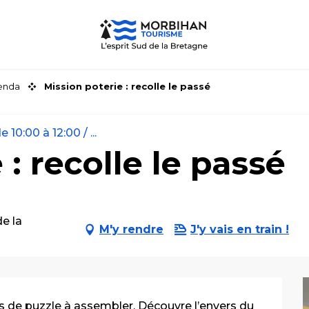
genda
Mission poterie : recolle le passé
 10:00 à 12:00 / ...
 : recolle le passé
e la
M'y rendre
J'y vais en train !
 de puzzle à assembler. Découvre l’envers du 