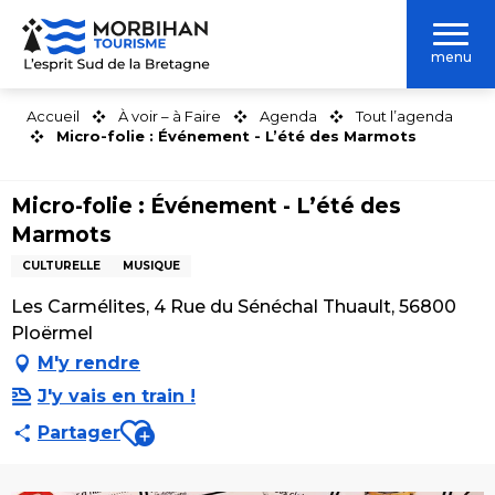
Aller
au
menu
contenu
principal
Accueil
À voir – à Faire
Agenda
Tout l’agenda
Micro-folie : Événement - L’été des Marmots
Micro-folie : Événement - L’été des
Marmots
CULTURELLE
MUSIQUE
Les Carmélites, 4 Rue du Sénéchal Thuault, 56800
Ploërmel
M'y rendre
J'y vais en train !
Ajouter aux favoris
Partager