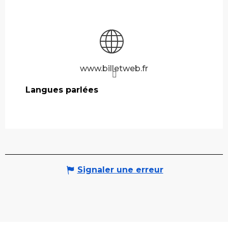
www.billetweb.fr
Langues parlées
Langues parlées
Signaler une erreur