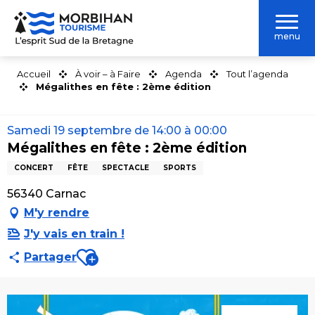
Aller
au
menu
contenu
principal
Accueil
À voir – à Faire
Agenda
Tout l’agenda
Mégalithes en fête : 2ème édition
Samedi 19 septembre de 14:00 à 00:00
Mégalithes en fête : 2ème édition
CONCERT
FÊTE
SPECTACLE
SPORTS
56340 Carnac
M'y rendre
J'y vais en train !
Ajouter aux favoris
Partager