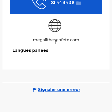
02 44 84 56
▒▒
megalithesenfete.com
Langues parlées
Langues parlées
Signaler une erreur