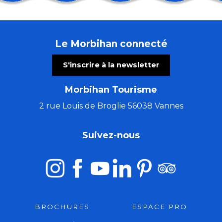
Balade géologique
Costumes bretons - Lithographies de Jean Coffinièr
Fête de la Mer - Houat
Le Morbihan connecté
Exposition des artistes pluneretains
Atelier abat-jour rond ou ovale
S'inscrire à la newsletter
Initiation Kizomba & soirée SBK (Salsa Batchata Ki
Régate : la Dom's Cup
Morbihan Tourisme
Course cycliste de Toul an Chy
Fête de la Sardine
2 rue Louis de Broglie 56038 Vannes
La Poch'Fest
Parlez la langue des bois
Suivez-nous
Du Val Sans Retour au Graal avec Pauline
BROCHURES
ESPACE PRO