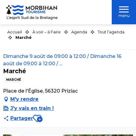
Aller
au
menu
contenu
principal
Accueil
À voir – à Faire
Agenda
Tout l’agenda
Marché
Dimanche 9 août de 09:00 à 12:00 / Dimanche 16
août de 09:00 à 12:00 / ...
Marché
MARCHÉ
Place de l'Église, 56320 Priziac
M'y rendre
J'y vais en train !
Ajouter aux favoris
Partager