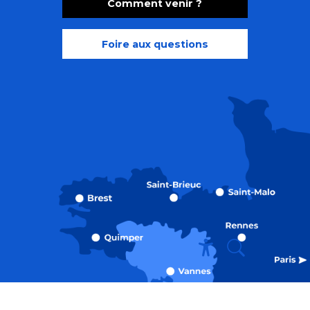
Comment venir ?
Foire aux questions
Recherche
Accessibili