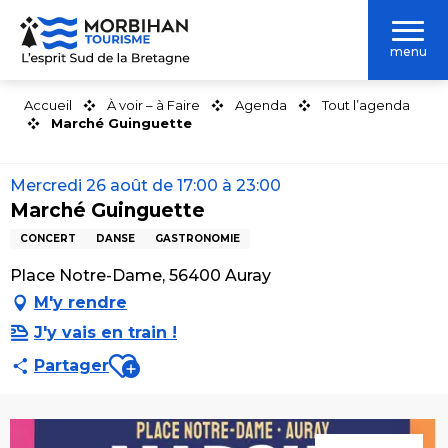
Aller
au
menu
contenu
principal
Accueil
À voir – à Faire
Agenda
Tout l’agenda
Marché Guinguette
Mercredi 26 août de 17:00 à 23:00
Marché Guinguette
CONCERT
DANSE
GASTRONOMIE
Place Notre-Dame, 56400 Auray
M'y rendre
J'y vais en train !
Ajouter aux favoris
Partager