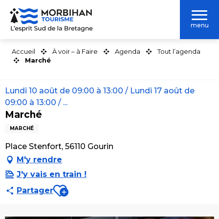
Aller
au
menu
contenu
principal
Accueil
À voir – à Faire
Agenda
Tout l’agenda
Marché
Lundi 10 août de 09:00 à 13:00 / Lundi 17 août de
09:00 à 13:00 / ...
Marché
MARCHÉ
Place Stenfort, 56110 Gourin
M'y rendre
J'y vais en train !
Ajouter aux favoris
Partager