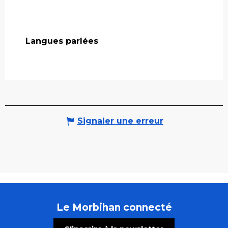
Langues parlées
Langues parlées
Signaler une erreur
Le Morbihan connecté