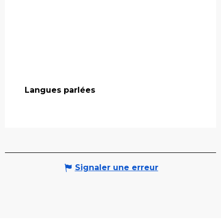
Langues parlées
Langues parlées
Signaler une erreur