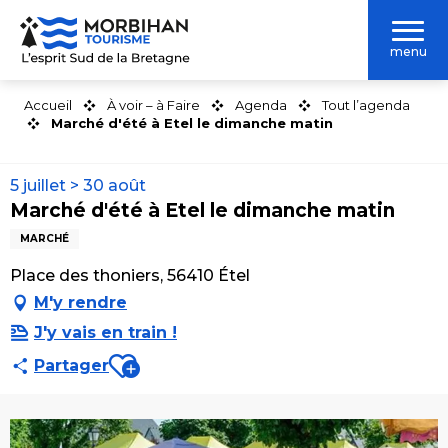
Aller
au
menu
contenu
principal
Accueil
À voir – à Faire
Agenda
Tout l’agenda
Marché d'été à Etel le dimanche matin
5 juillet > 30 août
Marché d'été à Etel le dimanche matin
MARCHÉ
Place des thoniers, 56410 Étel
M'y rendre
J'y vais en train !
Ajouter aux favoris
Partager