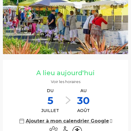
Ouverture et coordonnées
A lieu aujourd'hui
Voir les horaires
DU
AU
5
30
JUILLET
AOÛT
Ajouter à mon calendrier Google
Animaux acceptés
Accès handicapés
Accessibilité