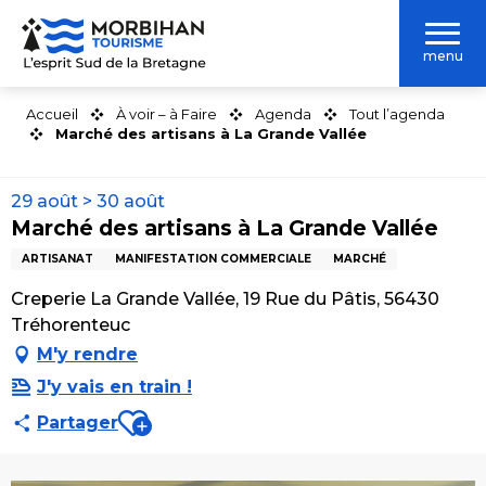
Aller
au
menu
contenu
principal
Accueil
À voir – à Faire
Agenda
Tout l’agenda
Marché des artisans à La Grande Vallée
29 août > 30 août
Marché des artisans à La Grande Vallée
ARTISANAT
MANIFESTATION COMMERCIALE
MARCHÉ
Creperie La Grande Vallée, 19 Rue du Pâtis, 56430
Tréhorenteuc
M'y rendre
J'y vais en train !
Ajouter aux favoris
Partager