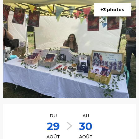
+3 photos
Ouverture et coordonnées
DU
AU
29
30
AOÛT
AOÛT