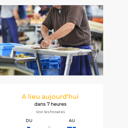
Ouverture et co
A lieu aujourd'hui
dans 7 heures
Voir les horaires
DU
AU