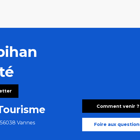
bihan
té
letter
Comment venir ?
Tourisme
e 56038 Vannes
Foire aux question