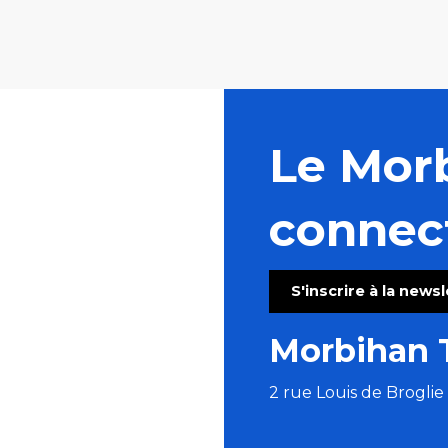
Le Mor
connec
S'inscrire à la news
Morbihan 
2 rue Louis de Brogli