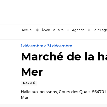
Aller
au
contenu
principal
Accueil
À voir – à Faire
Agenda
Tout l’a
1 décembre > 31 décembre
Marché de la ha
Mer
MARCHÉ
Halle aux poissons, Cours des Quais, 56470 L
Mer