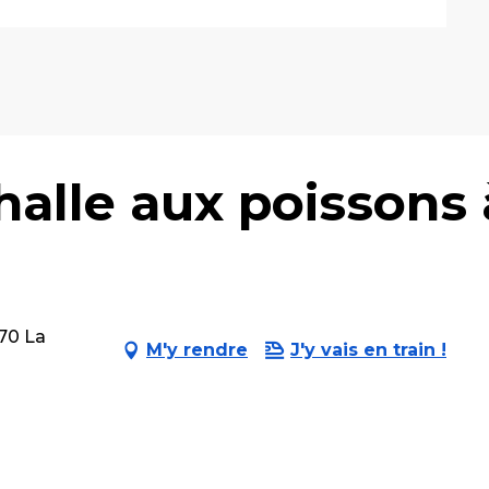
alle aux poissons à
470 La
M'y rendre
J'y vais en train !