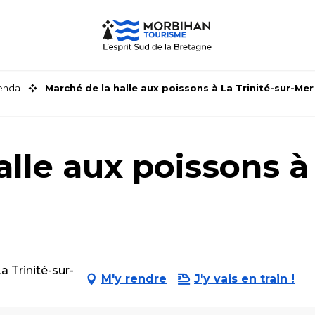
genda
Marché de la halle aux poissons à La Trinité-sur-Mer
lle aux poissons à 
a Trinité-sur-
M'y rendre
J'y vais en train !