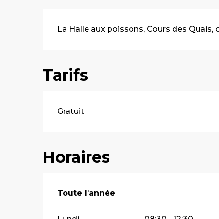
Description
La Halle aux poissons, Cours des Quais, o
Tarifs
Gratuit
Horaires
Toute l'année
Toute l'année
Lundi
08:30 - 12:30