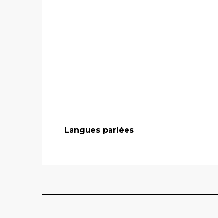
Langues parlées
Langues parlées