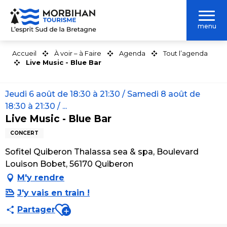
Aller
au
menu
contenu
principal
Accueil
À voir – à Faire
Agenda
Tout l’agenda
Live Music - Blue Bar
Jeudi 6 août de 18:30 à 21:30 / Samedi 8 août de
18:30 à 21:30 / ...
Live Music - Blue Bar
CONCERT
Sofitel Quiberon Thalassa sea & spa, Boulevard
Louison Bobet, 56170 Quiberon
M'y rendre
J'y vais en train !
Ajouter aux favoris
Partager