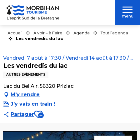
Aller
au
menu
contenu
principal
Accueil
À voir – à Faire
Agenda
Tout l’agenda
Les vendredis du lac
Vendredi 7 août à 17:30 / Vendredi 14 août à 17:30 / ...
Les vendredis du lac
AUTRES EVÈNEMENTS
Lac du Bel Air, 56320 Priziac
M'y rendre
J'y vais en train !
Ajouter aux favoris
Partager