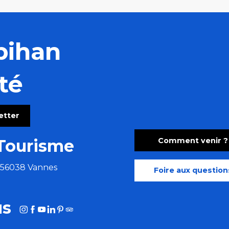
bihan
té
letter
Comment venir ?
Tourisme
e 56038 Vannes
Foire aux question
us