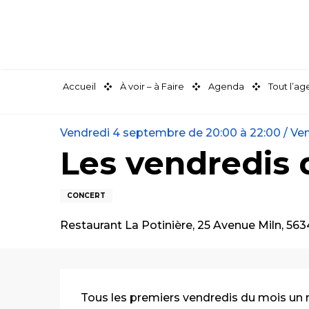
Aller
au
contenu
principal
Accueil
À voir – à Faire
Agenda
Tout l’a
Vendredi 4 septembre de 20:00 à 22:00 / Vend
Les vendredis d
CONCERT
Restaurant La Potinière, 25 Avenue Miln, 56
Description
Tous les premiers vendredis du mois un no