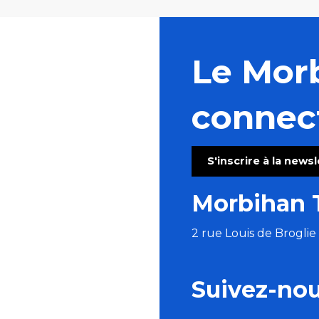
Le Mor
connec
S'inscrire à la news
Morbihan 
2 rue Louis de Brogli
Suivez-no