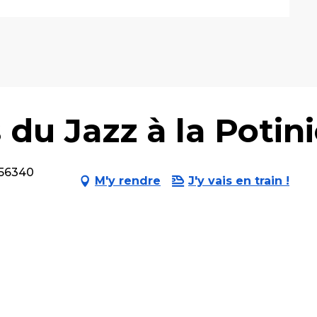
 du Jazz à la Potin
 56340
M'y rendre
J'y vais en train !