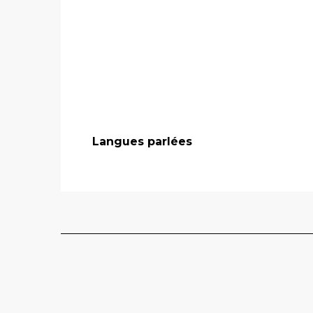
Langues parlées
Langues parlées