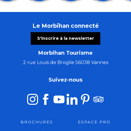
Concert à remonter dans le temps (de Huillet à Beet
Atelier gravure sur tetrapak
Convention du Disque
Le Morbihan connecté
Ball-Trap
Fort Fort Lointain Open air w. Jessy Matador, Colone
S'inscrire à la newsletter
Vide grenier à Saint Pïerre Quiberon
Mélanie Busnel, Gildas Bitout et Laurent Cadilhac
Morbihan Tourisme
Marché de créateurs
Lieux mouvants
2 rue Louis de Broglie 56038 Vannes
Conférence : Levons les yeux pour voir la peinture sur
La Cyclosportive Jordan Jégat
Suivez-nous
Fête des vieux métiers: 23éme édition
BROCHURES
ESPACE PRO