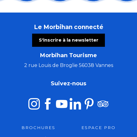
Les Ateliers bois de l'été (5 à 7 ans)
Balades nature: visites guidées de la Tourbière de Sé
Comestibles prés-salés
Le Morbihan connecté
Atelier : Le parfum au Moyen Âge
Marché festif
S'inscrire à la newsletter
Concert : The Rumpled au Thy'roir
Atelier créatif avec Cécile White - Empreinte monot
Morbihan Tourisme
Stage de tapisserie en ameublement
Trio Pêr Vari Kervarec
2 rue Louis de Broglie 56038 Vannes
Les chemins du Graal avec Marie Semaille - éveilleuse
Tournoi de jeu vidéo écran géant : buissons
Suivez-nous
Concert musique baroque : rossignol en amour
BROCHURES
ESPACE PRO