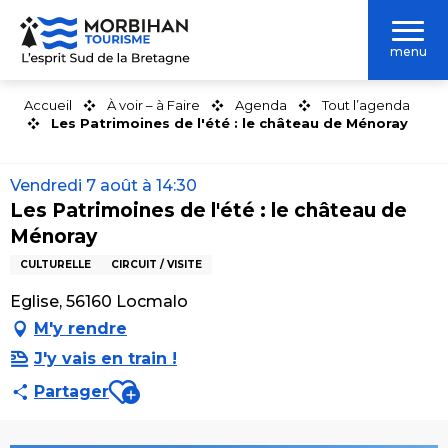
Aller
au
menu
contenu
principal
Accueil
À voir – à Faire
Agenda
Tout l’agenda
Les Patrimoines de l'été : le château de Ménoray
Vendredi 7 août à 14:30
Les Patrimoines de l'été : le château de
Ménoray
CULTURELLE
CIRCUIT / VISITE
Eglise, 56160 Locmalo
M'y rendre
J'y vais en train !
Ajouter aux favoris
Partager