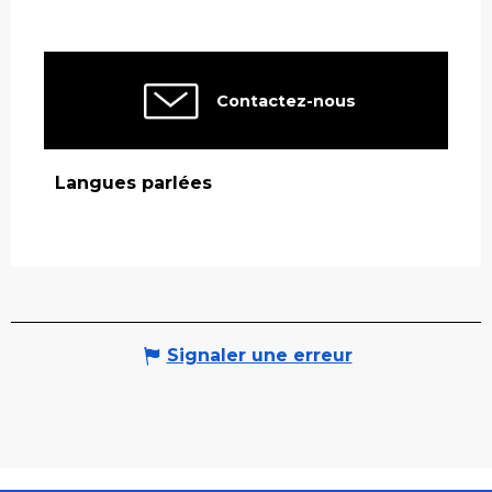
Contactez-nous
Langues parlées
Langues parlées
Signaler une erreur