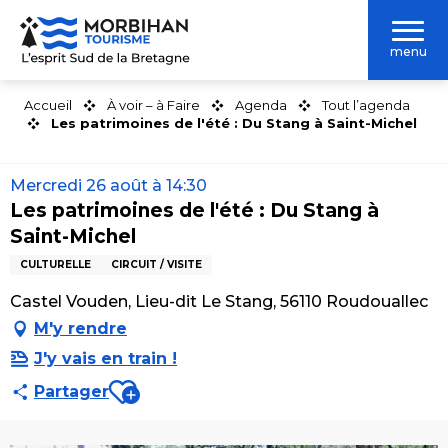
Aller
au
menu
contenu
principal
Accueil
À voir – à Faire
Agenda
Tout l’agenda
Les patrimoines de l'été : Du Stang à Saint-Michel
Mercredi 26 août à 14:30
Les patrimoines de l'été : Du Stang à
Saint-Michel
CULTURELLE
CIRCUIT / VISITE
Castel Vouden, Lieu-dit Le Stang, 56110 Roudouallec
M'y rendre
J'y vais en train !
Ajouter aux favoris
Partager