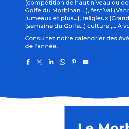
(compétition de haut niveau ou de
Golfe du Morbihan …), festival (Vann
jumeaux et plus…), religieux (Gran
(semaine du Golfe…) culturel,… À vo
Consultez notre calendrier des évè
de l’année.
Atelier fleurs en porcelaine - partie 1
Fête de la Sardine
Course cycliste de Toul an Chy
Le Mor
Soirée Karaoké Pédalé avec "La Karacyclette"