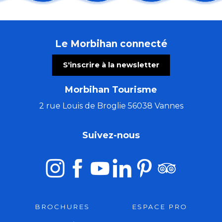
Pardon de Saint-Guénolé
Fête de Cranne
Roman de Renart, spectacle solo
Le Morbihan connecté
Concert à remonter dans le temps (de Huillet à Beet
Les chemins du Graal avec Marie Semaille - éveilleuse
S'inscrire à la newsletter
Le Parvis des Savoir-Faire
Marchés des arts et de l'artisanat
Morbihan Tourisme
Pot d'accueil des vacanciers
Orgue et Voix
2 rue Louis de Broglie 56038 Vannes
Marché des artisans à La Grande Vallée
Troc et puces
Suivez-nous
Rendez-vous sur les nuages - Journée cirque
BROCHURES
ESPACE PRO