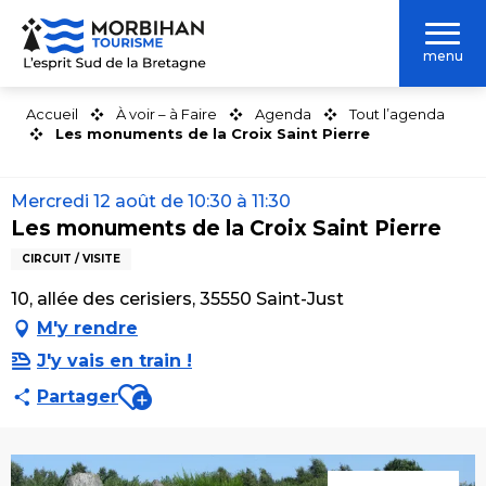
Aller
au
menu
contenu
principal
Accueil
À voir – à Faire
Agenda
Tout l’agenda
Les monuments de la Croix Saint Pierre
Mercredi 12 août de 10:30 à 11:30
Les monuments de la Croix Saint Pierre
CIRCUIT / VISITE
10, allée des cerisiers, 35550 Saint-Just
M'y rendre
J'y vais en train !
Ajouter aux favoris
Partager