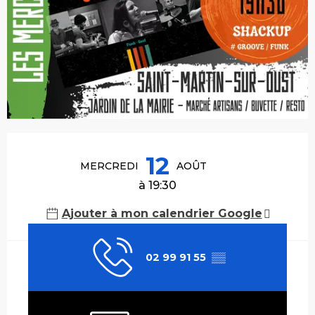
Ouverture et coordonnées
12
MERCREDI
AOÛT
à 19:30
Ajouter à mon calendrier Google
02 99 91 55
▒▒