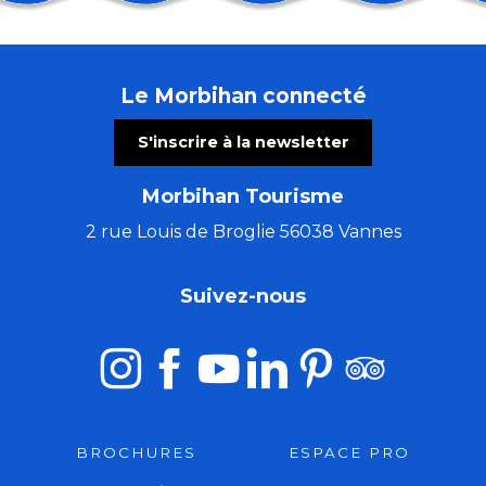
La nuit dans les landes
Contes et marionnettes - Le Roman de Renart
Vivre d'Amour
Le Morbihan connecté
Les patrimoines de l'été : La chapelle Saint-Yves
Bain de forêt en nocturne
S'inscrire à la newsletter
Jeudis de l'été : Concert duo Tue-têt - reprises franç
Fest-Noz – Kenleur Tour
Morbihan Tourisme
Atelier parure préhistorique
Sortie nature : Peinture végétale
2 rue Louis de Broglie 56038 Vannes
Visite commentée de l'exposition temporaire
Les nocturnes des créatrices
Suivez-nous
Les Virtuoses de Chambre de Cologne
BROCHURES
ESPACE PRO