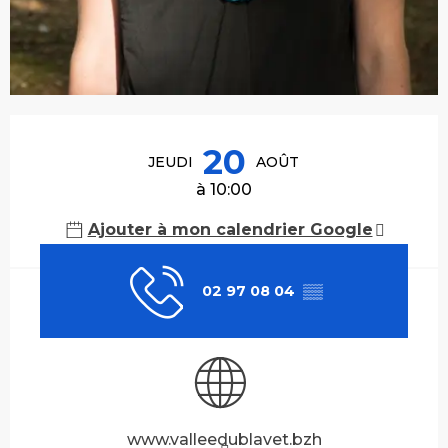
Ouverture et coordonnées
20
JEUDI
AOÛT
à 10:00
Ajouter à mon calendrier Google
02 97 08 04
▒▒
www.valleedublavet.bzh