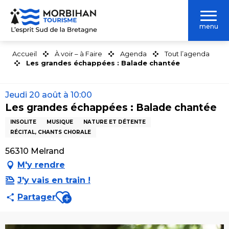
Aller
au
menu
contenu
principal
Accueil
À voir – à Faire
Agenda
Tout l’agenda
Les grandes échappées : Balade chantée
Jeudi 20 août à 10:00
Les grandes échappées : Balade chantée
INSOLITE
MUSIQUE
NATURE ET DÉTENTE
RÉCITAL, CHANTS CHORALE
56310 Melrand
M'y rendre
J'y vais en train !
Ajouter aux favoris
Partager