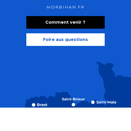
MORBIHAN.FR
Comment venir ?
Foire aux questions
Recherche
Accessibili