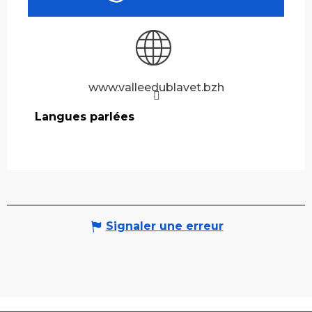
www.valleedublavet.bzh
Langues parlées
Langues parlées
Signaler une erreur