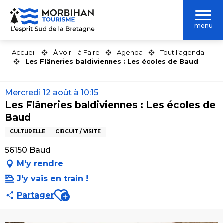
Aller
au
menu
contenu
principal
Accueil
À voir – à Faire
Agenda
Tout l’agenda
Les Flâneries baldiviennes : Les écoles de Baud
Mercredi 12 août à 10:15
Les Flâneries baldiviennes : Les écoles de
Baud
CULTURELLE
CIRCUIT / VISITE
56150 Baud
M'y rendre
J'y vais en train !
Ajouter aux favoris
Partager