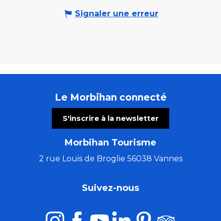
Signaler une erreur
Le Morbihan connecté
S'inscrire à la newsletter
Morbihan Tourisme
2 rue Louis de Broglie 56038 Vannes
Suivez-nous