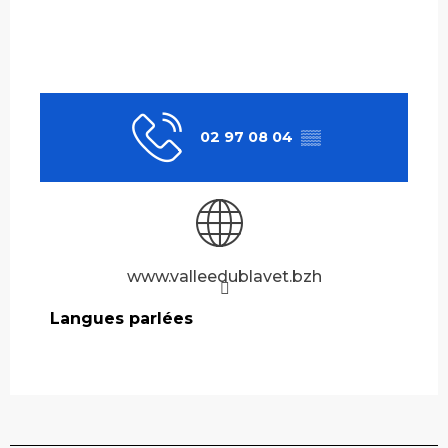
02 97 08 04
▒▒
www.valleedublavet.bzh
Langues parlées
Langues parlées