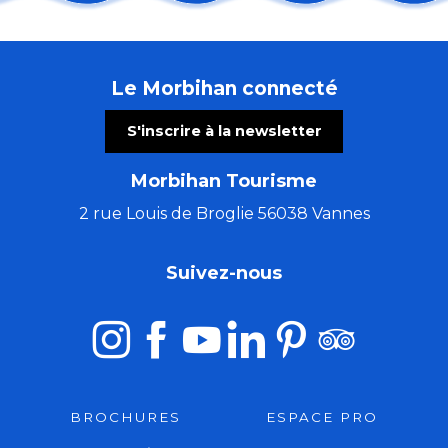
Jeudis de l'été : Concert duo Tue-têt - reprises franç
Sortie nature : Premiers pas à la pêche !
Visite commentée de l'exposition temporaire
Le Morbihan connecté
Randonnée pédestre
Apéros Klam - Morvan Le Ray
S'inscrire à la newsletter
Fest-Noz – Kenleur Tour
Bain de forêt en nocturne
Morbihan Tourisme
Du Val Sans Retour au Graal avec Guillaume
Guémené, cité des Rohan
2 rue Louis de Broglie 56038 Vannes
Randonnée : Histoire locale de la Chouannerie
Concert de la chorale de Pontivy
Suivez-nous
Art Péros – Dark Swallows
BROCHURES
ESPACE PRO