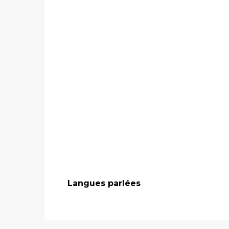
Langues parlées
Langues parlées