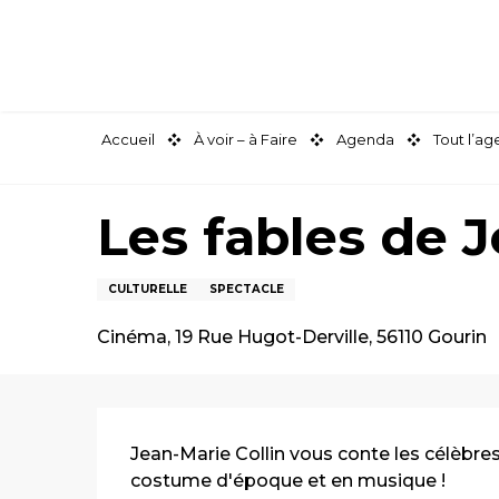
Aller
au
contenu
principal
Accueil
À voir – à Faire
Agenda
Tout l’a
Les fables de J
CULTURELLE
SPECTACLE
Cinéma, 19 Rue Hugot-Derville, 56110 Gourin
Description
Jean-Marie Collin vous conte les célèbres
costume d'époque et en musique !