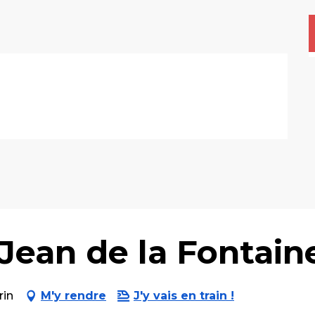
 Jean de la Fontain
rin
M'y rendre
J'y vais en train !