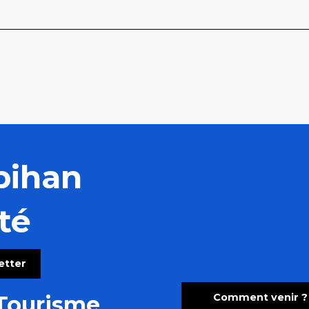
bihan
té
letter
Comment venir ?
Tourisme