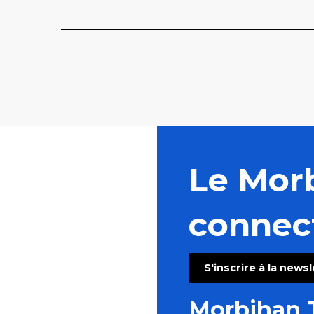
Le Mor
connec
S'inscrire à la news
Morbihan 