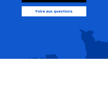
Foire aux questions
Recherche
Accessibili