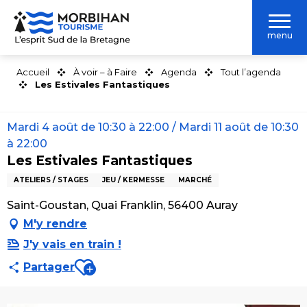
Aller
au
menu
contenu
principal
Accueil
À voir – à Faire
Agenda
Tout l’agenda
Les Estivales Fantastiques
Mardi 4 août de 10:30 à 22:00 / Mardi 11 août de 10:30
à 22:00
Les Estivales Fantastiques
ATELIERS / STAGES
JEU / KERMESSE
MARCHÉ
Saint-Goustan, Quai Franklin, 56400 Auray
M'y rendre
J'y vais en train !
Ajouter aux favoris
Partager