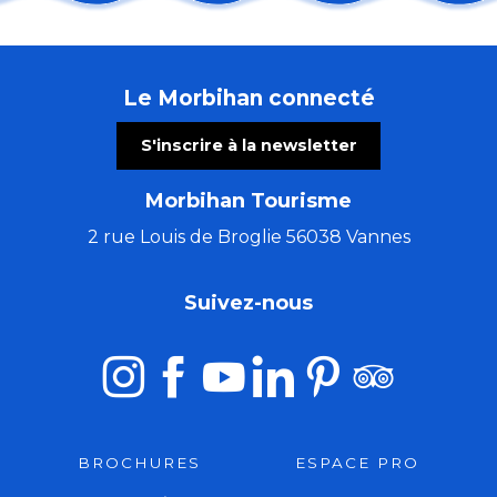
Les Incontournables : du retable aux lumières de l'Ar
Sortie nature : une soirée sur la lande
Les Virtuoses de Chambre de Cologne
Le Morbihan connecté
Atelier créatif avec Cécile White - Leporello (livre ac
Les grandes échappées : les secrets de Saint-Fiacre
S'inscrire à la newsletter
Ploërmel sur les pas du Dragon
Fête de l'agriculture et de l'ostréiculture
Morbihan Tourisme
Visite commentée de l'exposition temporaire
Concert Alma Criola
2 rue Louis de Broglie 56038 Vannes
Concert de Christophe Guillemot - harpiste luthier
Du Val Sans Retour au Graal avec Guillaume
Suivez-nous
Art Péros – Dark Swallows
BROCHURES
ESPACE PRO