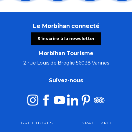
Du Val Sans Retour au Graal avec Guillaume
Ploërmel sur les pas du Dragon
Fête de l'agriculture et de l'ostréiculture
Le Morbihan connecté
Art Péros – Dark Swallows
Atelier de peinture à l'aquarelle - Quai d'Orange
S'inscrire à la newsletter
La nuit dans les landes
Visite commentée de l'exposition temporaire
Morbihan Tourisme
Repas Moules Frites - aout
Les tremplins de Guémené
2 rue Louis de Broglie 56038 Vannes
Marché semi-nocturne
Apéros Klam - Morvan Le Ray
Suivez-nous
Jeudis de l'été : Concert duo Tue-têt - reprises franç
BROCHURES
ESPACE PRO