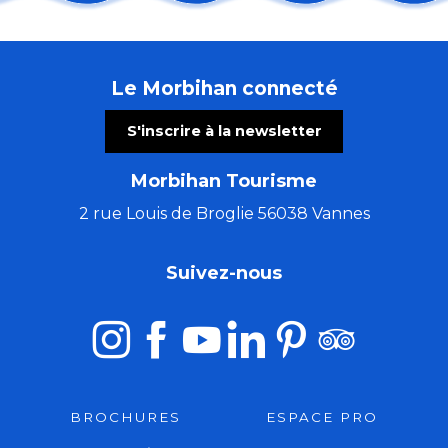
Régate : la Dom's Cup
Du Val Sans Retour au Graal avec Pauline
Ecume Festival
Le Morbihan connecté
Participez à l'Eté qui sauve
Soirée Karaoké Pédalé avec "La Karacyclette"
S'inscrire à la newsletter
Concours Couleurs de Bretagne
EXPO sur le patrimoine maritime local
Morbihan Tourisme
Fête de la Sardine
Puces de Mer - Vide grenier des Marins
2 rue Louis de Broglie 56038 Vannes
Les Crêtes brûlées - Hyperpunk Folk
Spectacles immersifs : Festival Excalibur
Suivez-nous
Fêtes locales #1 & #2
BROCHURES
ESPACE PRO