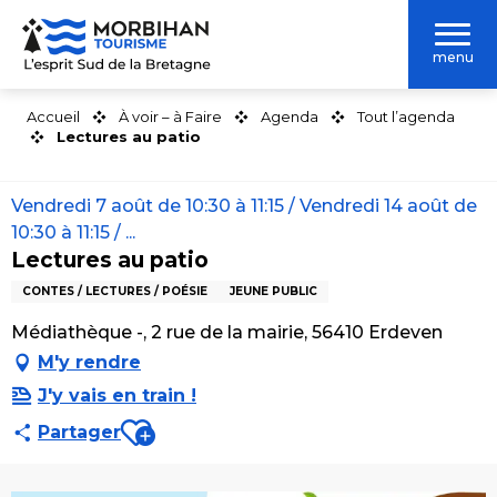
Aller
au
menu
contenu
principal
Accueil
À voir – à Faire
Agenda
Tout l’agenda
Lectures au patio
Vendredi 7 août de 10:30 à 11:15 / Vendredi 14 août de
10:30 à 11:15 / ...
Lectures au patio
CONTES / LECTURES / POÉSIE
JEUNE PUBLIC
Médiathèque -, 2 rue de la mairie, 56410 Erdeven
M'y rendre
J'y vais en train !
Ajouter aux favoris
Partager