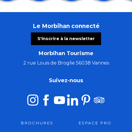
Concert à remonter dans le temps (de Huillet à Beet
Atelier gravure sur tetrapak
Convention du Disque
Le Morbihan connecté
Ball-Trap
Fort Fort Lointain Open air w. Jessy Matador, Colone
S'inscrire à la newsletter
Vide grenier à Saint Pïerre Quiberon
Mélanie Busnel, Gildas Bitout et Laurent Cadilhac
Morbihan Tourisme
Marché de créateurs
Lieux mouvants
2 rue Louis de Broglie 56038 Vannes
Conférence : Levons les yeux pour voir la peinture sur
La Cyclosportive Jordan Jégat
Suivez-nous
Fête des vieux métiers: 23éme édition
BROCHURES
ESPACE PRO