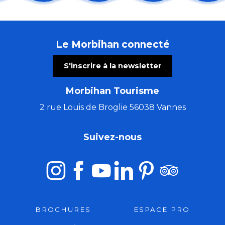
Cinéma en plein air
Trio Pêr Vari Kervarec
Concert voix et orgue
Le Morbihan connecté
Concert musique baroque : rossignol en amour
Concert : The Rumpled au Thy'roir
S'inscrire à la newsletter
Atelier créatif avec Cécile White - Empreinte monot
Visite guidée de l'Abbaye de Timadeuc
Morbihan Tourisme
Morgan of Glencoe, chant & harpe celtique.
Les Ateliers bois de l'été (5 à 7 ans)
2 rue Louis de Broglie 56038 Vannes
Tournoi de jeu vidéo écran géant : buissons
Stage de Danse de la Compagnie Isabelle Payet
Suivez-nous
Barbecue Guinguette
BROCHURES
ESPACE PRO