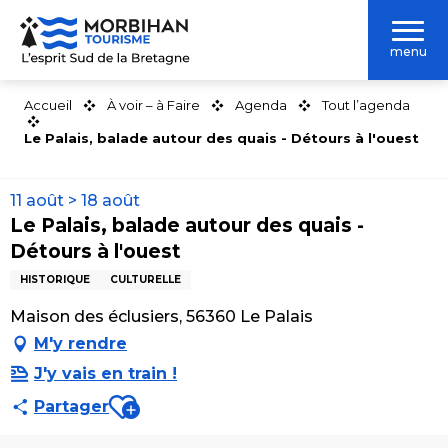
Aller
au
menu
contenu
principal
Accueil
À voir – à Faire
Agenda
Tout l’agenda
Le Palais, balade autour des quais - Détours à l'ouest
11 août > 18 août
Le Palais, balade autour des quais -
Détours à l'ouest
HISTORIQUE
CULTURELLE
Maison des éclusiers, 56360 Le Palais
M'y rendre
J'y vais en train !
Ajouter aux favoris
Partager