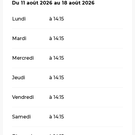
Du
Du
11 août 2026
11 août 2026
au
au
18 août 2026
18 août 2026
Lundi
à 14:15
Mardi
à 14:15
Mercredi
à 14:15
Jeudi
à 14:15
Vendredi
à 14:15
Samedi
à 14:15