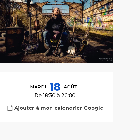
Ouverture et co
18
MARDI
AOÛT
De 18:30 à 20:00
Ajouter à mon calendrier Google