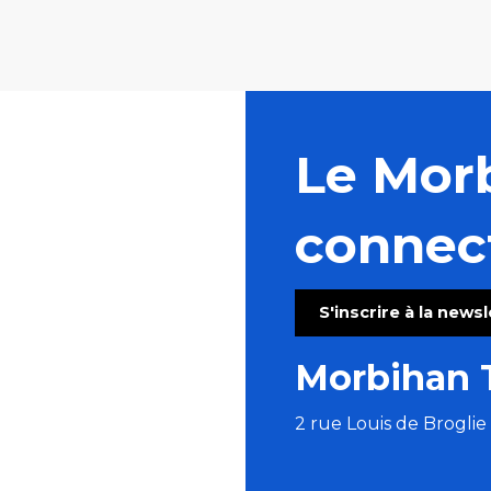
Le Mor
connec
S'inscrire à la news
Morbihan 
2 rue Louis de Brogli