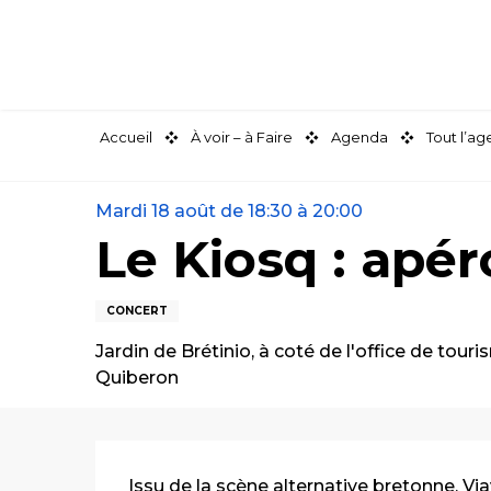
Aller
au
contenu
principal
Accueil
À voir – à Faire
Agenda
Tout l’a
Mardi 18 août de 18:30 à 20:00
Le Kiosq : apér
CONCERT
Jardin de Brétinio, à coté de l'office de tour
Quiberon
Description
Issu de la scène alternative bretonne, Vi