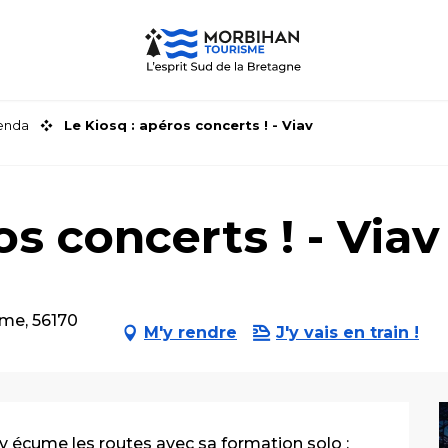
genda
Le Kiosq : apéros concerts ! - Viav
os concerts ! - Viav
isme, 56170
M'y rendre
J'y vais en train !
av écume les routes avec sa formation solo : 