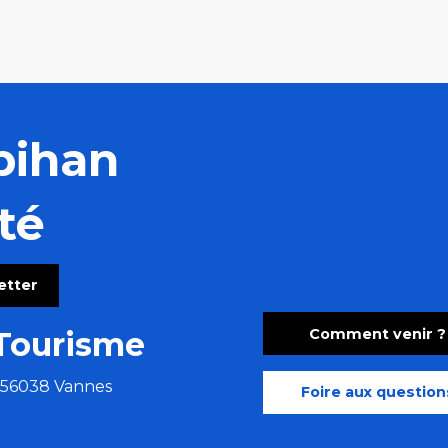
bihan
té
letter
Comment venir ?
Tourisme
e 56038 Vannes
Foire aux question