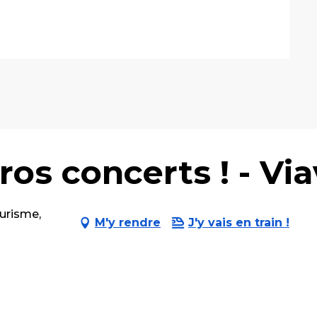
ros concerts ! - Via
ourisme,
M'y rendre
J'y vais en train !