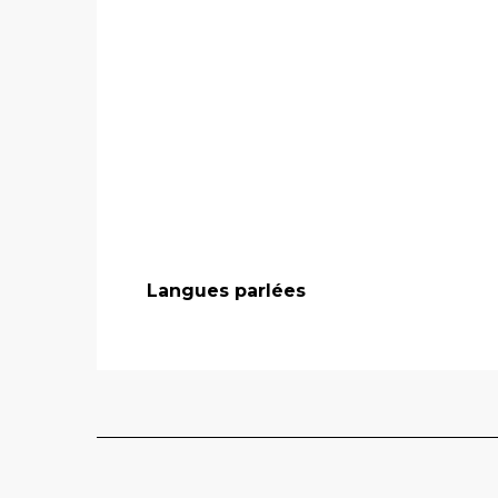
Langues parlées
Langues parlées