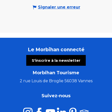
Signaler une erreur
Le Morbihan connecté
S'inscrire à la newsletter
Morbihan Tourisme
2 rue Louis de Broglie 56038 Vannes
Suivez-nous