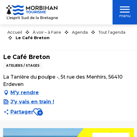
Aller
au
menu
contenu
principal
Accueil
À voir – à Faire
Agenda
Tout l’agenda
Le Café Breton
Le Café Breton
ATELIERS / STAGES
La Tanière du poulpe -, 5t rue des Menhirs, 56410
Erdeven
M'y rendre
J'y vais en train !
Ajouter aux favoris
Partager