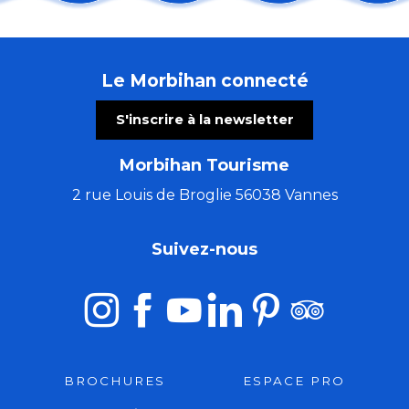
Comestibles prés-salés
Atelier : Le parfum au Moyen Âge
Balade Contée au Val sans Retour - grande boucle - 
Le Morbihan connecté
Balades nature: visites guidées de la Tourbière de Sé
El Locutorio itinerante - Chanson franco-latine
S'inscrire à la newsletter
Concert avec Coeurs Dealers
Concert : Alam
Morbihan Tourisme
Concert : Kaz Hawkins - Hope Experiment
Cinéma en plein air & animation cirque
2 rue Louis de Broglie 56038 Vannes
La Côte Sauvage : un paysage et une biodiversité à c
Cinéma en plein air
Suivez-nous
Concert voix et orgue
BROCHURES
ESPACE PRO