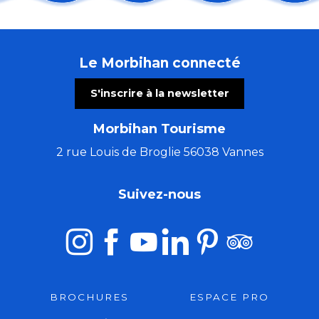
Arth Maël en balade : Fratello - cirque
Randonnée : Histoire locale de la Chouannerie
Les Incontournables : du retable aux lumières de l'Ar
Le Morbihan connecté
Concert de la chorale de Pontivy
Concert de Christophe Guillemot - harpiste luthier
S'inscrire à la newsletter
Les nocturnes des créatrices
Contes et marionnettes - Le Roman de Renart
Morbihan Tourisme
Atelier de peinture à l'aquarelle - Quai d'Orange
Vivre d'Amour
2 rue Louis de Broglie 56038 Vannes
Bain de forêt en nocturne
Importance de l’IA dans les conflits du 21e siècle
Suivez-nous
Visite du Moulin de Tremel
BROCHURES
ESPACE PRO