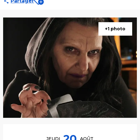
Partager
+1 photo
Ouverture et coordonnées
20
JEUDI
AOÛT