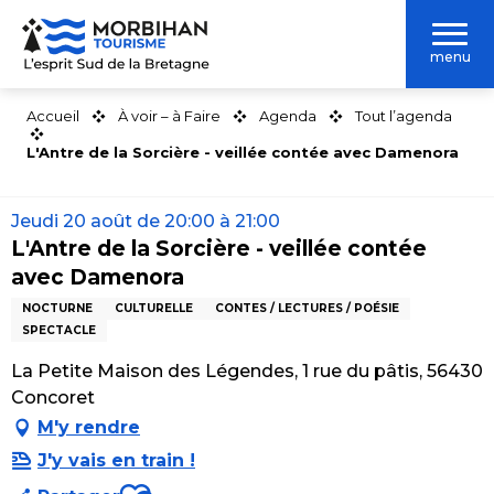
Aller
au
menu
contenu
principal
Accueil
À voir – à Faire
Agenda
Tout l’agenda
L'Antre de la Sorcière - veillée contée avec Damenora
Jeudi 20 août de 20:00 à 21:00
L'Antre de la Sorcière - veillée contée
avec Damenora
NOCTURNE
CULTURELLE
CONTES / LECTURES / POÉSIE
SPECTACLE
La Petite Maison des Légendes, 1 rue du pâtis, 56430
Concoret
M'y rendre
J'y vais en train !
Ajouter aux favoris