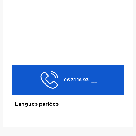
06 31 18 93
▒▒
Langues parlées
Langues parlées