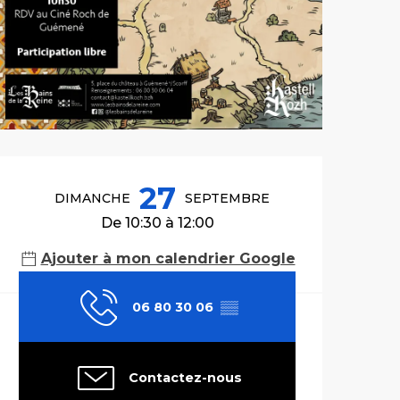
Ouverture et co
27
DIMANCHE
SEPTEMBRE
De 10:30 à 12:00
Ajouter à mon calendrier Google
06 80 30 06
▒▒
Contactez-nous