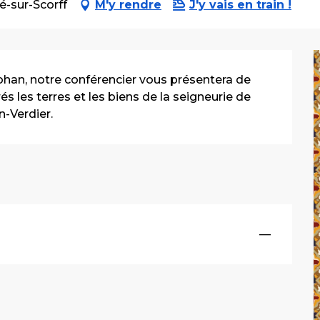
é-sur-Scorff
M'y rendre
J'y vais en train !
ohan, notre conférencier vous présentera de 
s les terres et les biens de la seigneurie de 
n-Verdier.
—