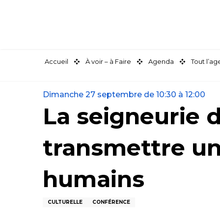
Aller
au
contenu
principal
Accueil
À voir – à Faire
Agenda
Tout l’a
Dimanche 27 septembre de 10:30 à 12:00
La seigneurie 
transmettre un 
humains
CULTURELLE
CONFÉRENCE