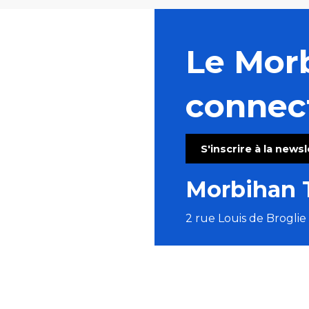
Le Mor
connec
S'inscrire à la news
Morbihan 
2 rue Louis de Brogli
Suivez-no