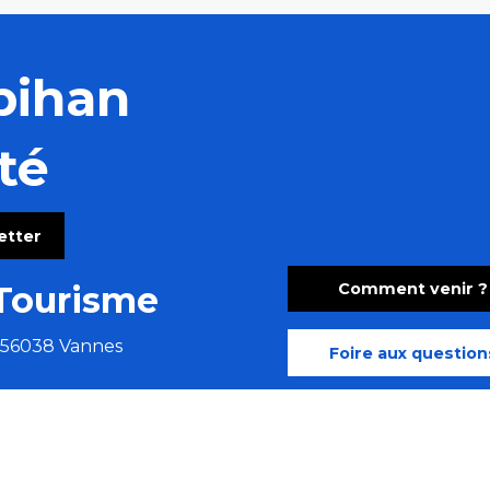
bihan
té
letter
Comment venir ?
Tourisme
e 56038 Vannes
Foire aux question
us