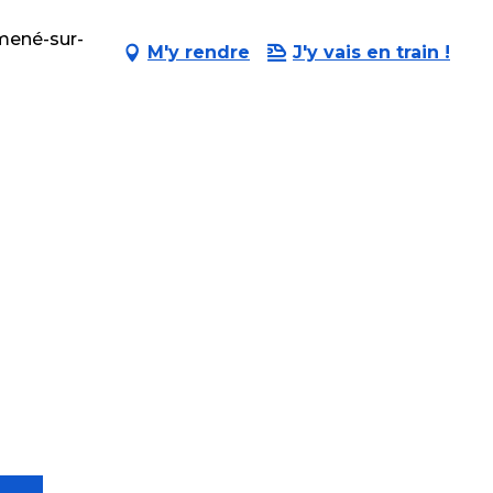
mené-sur-
M'y rendre
J'y vais en train !