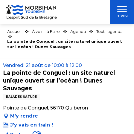
Aller
au
menu
contenu
principal
Accueil
À voir – à Faire
Agenda
Tout l’agenda
La pointe de Conguel : un site naturel unique ouvert
sur l’océan ! Dunes Sauvages
Vendredi 21 août de 10:00 à 12:00
La pointe de Conguel : un site naturel
unique ouvert sur l’océan ! Dunes
Sauvages
BALADES NATURE
Pointe de Conguel, 56170 Quiberon
M'y rendre
J'y vais en train !
Ajouter aux favoris