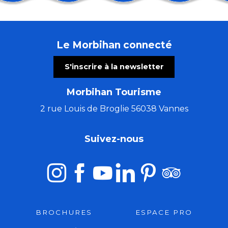
Les Patrimoines de l'été : le château de Ménoray
Cinéma en plein air & animation cirque
Stage de Danse de la Compagnie Isabelle Payet
Le Morbihan connecté
Les Ateliers bois de l'été (8 à 16 ans)
Trio Pêr Vari Kervarec
S'inscrire à la newsletter
Concert musique baroque : rossignol en amour
Atelier créatif avec Cécile White - Empreinte monot
Morbihan Tourisme
La Côte Sauvage : un paysage et une biodiversité à c
Stage de tapisserie en ameublement
2 rue Louis de Broglie 56038 Vannes
Les Ateliers bois de l'été (5 à 7 ans)
Morgan of Glencoe, chant & harpe celtique.
Suivez-nous
El Locutorio itinerante - Chanson franco-latine
BROCHURES
ESPACE PRO