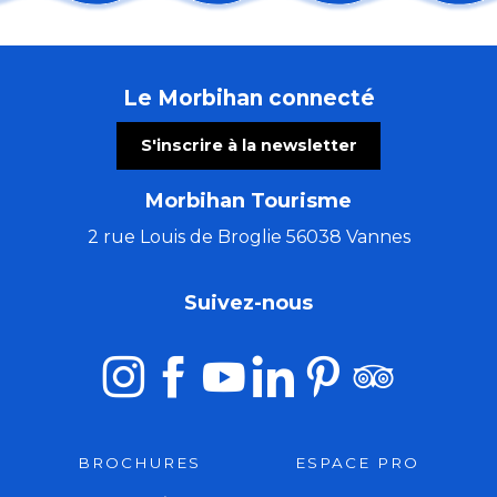
Cinéma en plein air
Trio Pêr Vari Kervarec
Concert voix et orgue
Le Morbihan connecté
Concert musique baroque : rossignol en amour
Concert : The Rumpled au Thy'roir
S'inscrire à la newsletter
Atelier créatif avec Cécile White - Empreinte monot
Visite guidée de l'Abbaye de Timadeuc
Morbihan Tourisme
Morgan of Glencoe, chant & harpe celtique.
Les Ateliers bois de l'été (5 à 7 ans)
2 rue Louis de Broglie 56038 Vannes
Tournoi de jeu vidéo écran géant : buissons
Stage de Danse de la Compagnie Isabelle Payet
Suivez-nous
Barbecue Guinguette
BROCHURES
ESPACE PRO