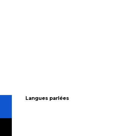
Langues parlées
Langues parlées