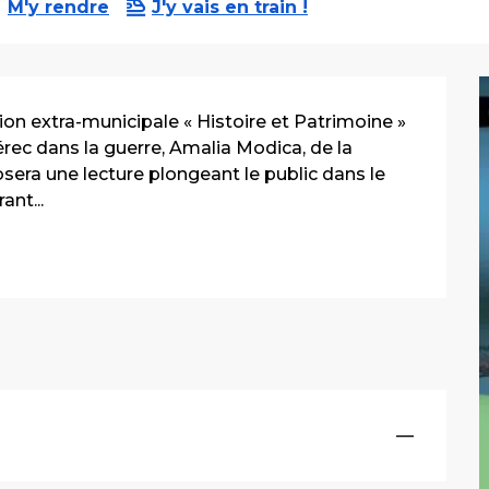
M'y rendre
J'y vais en train !
on extra-municipale « Histoire et Patrimoine » 
érec dans la guerre, Amalia Modica, de la 
era une lecture plongeant le public dans le 
nt...
—