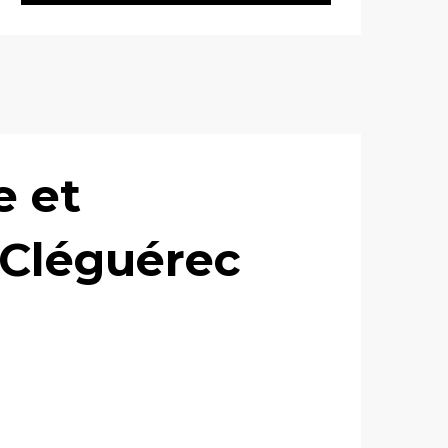
e et
 Cléguérec