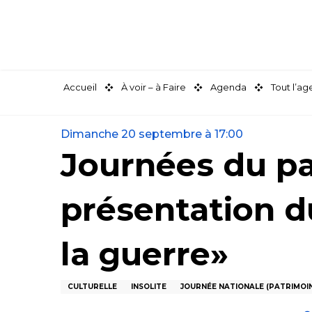
Aller
au
contenu
principal
Accueil
À voir – à Faire
Agenda
Tout l’a
Dimanche 20 septembre à 17:00
Journées du pa
présentation d
la guerre»
CULTURELLE
INSOLITE
JOURNÉE NATIONALE (PATRIMOINE /