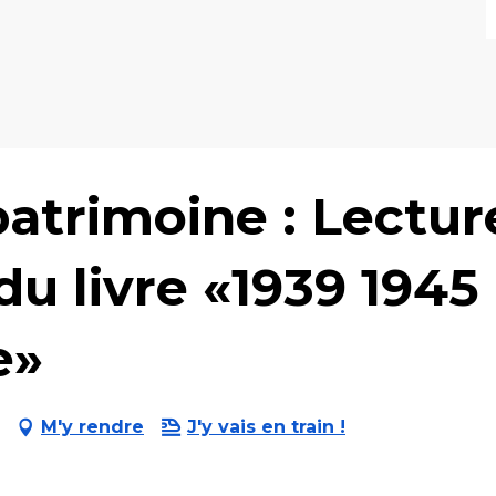
atrimoine : Lectur
du livre «1939 1945
e»
M'y rendre
J'y vais en train !