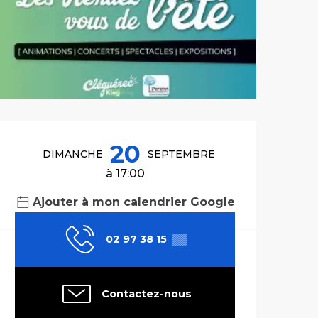
Ouverture et co
20
DIMANCHE
SEPTEMBRE
à 17:00
Ajouter à mon calendrier Google
02 97 38 15
▒▒
Contactez-nous