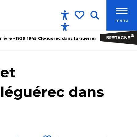
menu
Accessibilité
Recherche
Voir les favoris
 livre «1939 1945 Cléguérec dans la guerre»
 et
Cléguérec dans
Ajouter aux favoris