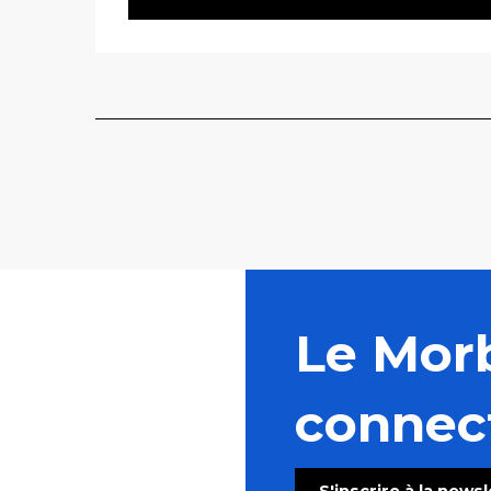
Le Mor
connec