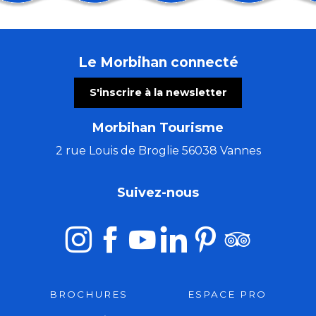
Brocante par Anim'Etel
Conférence : Levons les yeux pour voir la peinture sur
Pardon de Saint-Guénolé
Le Morbihan connecté
Brocante dans les rues d'Etel
Concert "A remonte dans le temps"
S'inscrire à la newsletter
Atelier gravure sur tetrapak
Journées des hibiscus aux jardins d'Ewen
Morbihan Tourisme
Concert à remonter dans le temps (de Huillet à Beet
Pardon de Saint-Guénolé
2 rue Louis de Broglie 56038 Vannes
Concert : Monsieur Poisson
Ball-Trap
Suivez-nous
Tournoi Kib Open Beach 2026
BROCHURES
ESPACE PRO